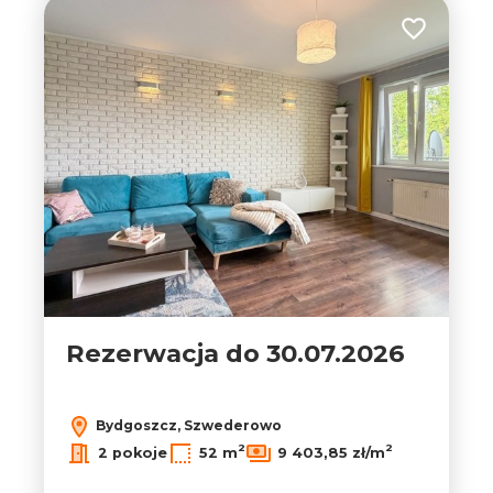
Dodaj do ul
Rezerwacja do 30.07.2026
Bydgoszcz, Szwederowo
2
2
2 pokoje
52 m
9 403,85 zł/m