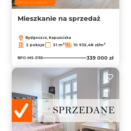
Oferta na wyłączność
Mieszkanie na sprzedaż
Bydgoszcz, Kapuściska
2
2
2 pokoje
31 m
10 935,48 zł/m
339 000 zł
BPO-MS-2155
Dodaj do ul