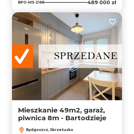
489 000 zł
BPO-MS-2168
Dodaj do ul
Mieszkanie 49m2, garaż,
piwnica 8m - Bartodzieje
Bydgoszcz, Skrzetusko