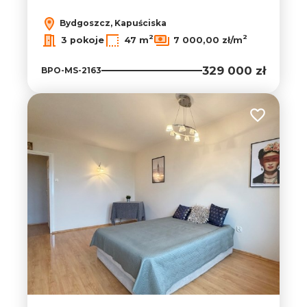
Bydgoszcz, Kapuściska
2
2
3 pokoje
47 m
7 000,00 zł/m
329 000 zł
BPO-MS-2163
Dodaj do ul