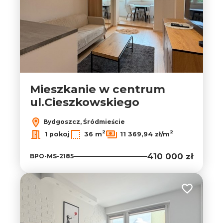
Mieszkanie w centrum
ul.Cieszkowskiego
Bydgoszcz, Śródmieście
2
2
1 pokoj
36 m
11 369,94 zł/m
410 000 zł
BPO-MS-2185
Dodaj do ul