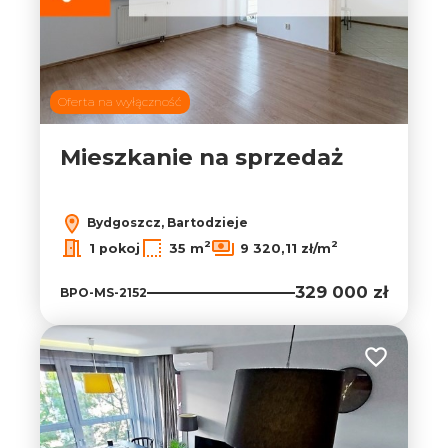
Oferta na wyłączność
Mieszkanie na sprzedaż
Bydgoszcz, Bartodzieje
2
2
1 pokoj
35 m
9 320,11 zł/m
329 000 zł
BPO-MS-2152
Dodaj do ul