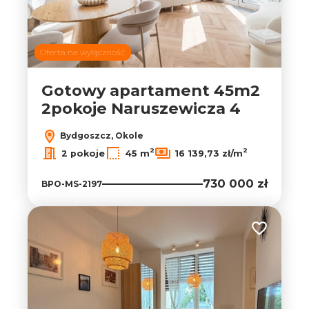
Oferta na wyłączność
Gotowy apartament 45m2
2pokoje Naruszewicza 4
Bydgoszcz, Okole
2
2
2 pokoje
45 m
16 139,73 zł/m
730 000 zł
BPO-MS-2197
Dodaj do ul