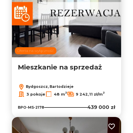
Oferta na wyłączność
Mieszkanie na sprzedaż
Bydgoszcz, Bartodzieje
2
2
3 pokoje
48 m
9 242,11 zł/m
439 000 zł
BPO-MS-2178
Dodaj do ul