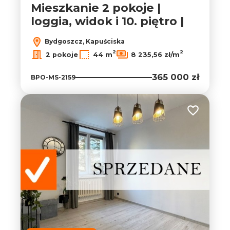
Mieszkanie 2 pokoje |
loggia, widok i 10. piętro |
Bydgoszcz, Kapuściska
2
2
2 pokoje
44 m
8 235,56 zł/m
365 000 zł
BPO-MS-2159
Dodaj do ul