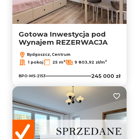
Gotowa Inwestycja pod
Wynajem REZERWACJA
Bydgoszcz, Centrum
2
2
1 pokoj
25 m
9 803,92 zł/m
245 000 zł
BPO-MS-2153
Dodaj do ul