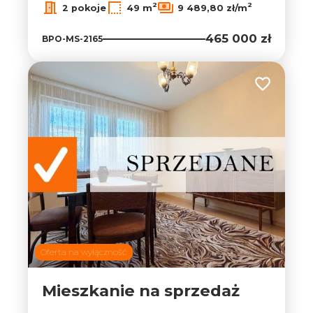
2
2
2 pokoje
49 m
9 489,80 zł/m
465 000 zł
BPO-MS-2165
Dodaj do ul
Oferta na wyłączność
Mieszkanie na sprzedaż