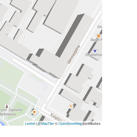
Leaflet
|
© MapTiler
©
OpenStreetMap
contributors