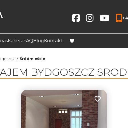
+4
Social link
Social link
Social link
nas
Kariera
FAQ
Blog
Kontakt
favorite
dgoszcz
Śródmieście
AJEM BYDGOSZCZ SROD
Dodaj do ulubio