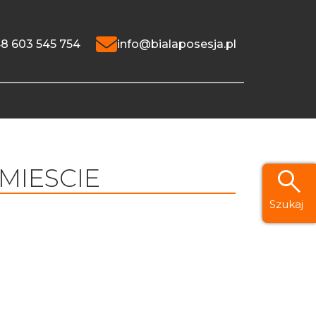
8 603 545 754
info@bialaposesja.pl
MIESCIE
Szukaj
nych