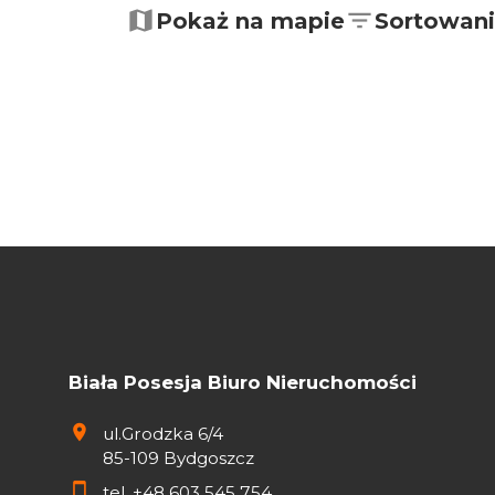
Pokaż na mapie
Sortowan
Biała Posesja Biuro Nieruchomości
ul.Grodzka 6/4
85-109 Bydgoszcz
tel.
+48 603 545 754