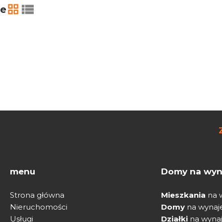
ie
tabela
lista
menu
Domy na wyn
Strona główna
Mieszkania
na 
Nieruchomości
Domy
na wyna
Usługi
Działki
na wyna