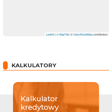
Leaflet
|
© MapTiler
©
OpenStreetMap
contributors
KALKULATORY
Kalkulator
kredytowy