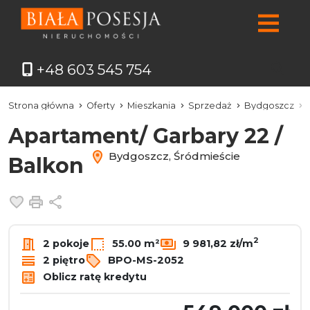
+48 603 545 754
Strona główna
Oferty
Mieszkania
Sprzedaż
Bydgoszcz
Apartament/ Garbary 22 /
Bydgoszcz, Śródmieście
Balkon
Dodaj do ulubionych
Drukuj
Udostępnij
2
2 pokoje
55.00 m²
9 981,82 zł/m
2 piętro
BPO-MS-2052
Oblicz ratę kredytu