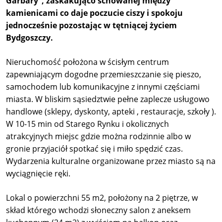
Garbary”
, zaskakująco schowane
j
między
kamienicami co daje poczucie ciszy i spokoju
jednocześnie pozostając
w tętniącej życiem
Bydgoszczy
.
Nieruchomoś
ć
położona w ścisłym centrum
zapewniającym dogodne przemieszczanie się pieszo,
samochodem lub komunikacyjne z innymi częściami
miasta. W bliskim sąsiedztwie pełne zaplecze usługowo
handlowe (
sklepy, dyskonty, apteki , restauracje, szkoły ).
W 10-15 min od Starego Rynku i okolicznych
atrakcyjnych miejsc gdzie można rodzinnie albo w
gronie przyjaciół spotkać się i miło spędzić czas.
Wydarzenia kulturalne organizowane przez miasto są na
wyciągnięcie ręki.
Lokal o powierzchni
55
m2, p
ołożony na 2 piętrze
, w
skład którego wchodzi słoneczny
salon z aneksem