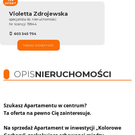
OFERT
Violetta Zdrojewska
specjalista ds. nieruchomości
Nr licencji: 19944
603 545 754
Napisz wiadomość
OPIS
NIERUCHOMOŚCI
Szukasz Apartamentu w centrum?
Ta oferta na pewno Cię zainteresuje.
Na sprzedaż Apartament w
inwestycji „Kolorowe