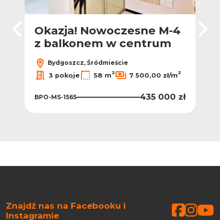
Okazja! Nowoczesne M-4
Mi
z balkonem w centrum
ul
Bydgoszcz, Śródmieście
2
2
2
m
3 pokoje
58 m
7 500,00 zł/m
0 zł
435 000 zł
BPO-MS-1565
BPO
Znajdź nas na Facebooku i
Faceb
Face
Fa
Instagramie