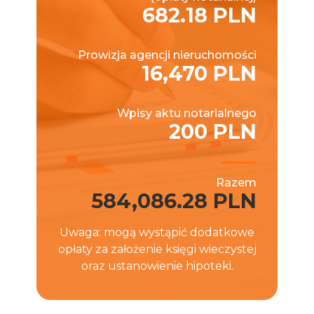
682.18 PLN
Prowizja agencji nieruchomości
16,470 PLN
Wpisy aktu notarialnego
200 PLN
Razem
584,086.28 PLN
Uwaga: mogą wystąpić dodatkowe
opłaty za założenie księgi wieczystej
oraz ustanowienie hipoteki.