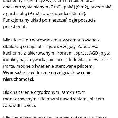
kuchennym
(
24
m2) z wyjściem na balkon oraz
aneksem
sypialnianym
(
7 m2
),
pokój (9 m2),
przedpokój
z garderobą
(
9 m2
),
oraz
łazienk
a
(
4,5 m2
).
Funkcjonalny układ pomieszczeń daje poczucie
przestrzeni.
Mieszkanie do wprowadzenia, wyremontowane z
dbałością o najdrobniejsze szczegóły. Z
abudowa
kuchenna z lakierowanymi frontami, sprzęt AGD (płyta
indukcyjna, zmywarka, piekarnik, lodówka), drzwi marki
Porta, modne oświetlenie sterowane pilotem.
Wyposażenie widoczne na zdjęciach w cenie
nieruchomości.
Blok na terenie ogrodzonym, zamkniętym,
monitorowanym z zielonymi nasadzeniami, placem
zabaw dla dzieci.