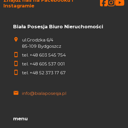
Faceb
Face
Fa
Instagramie
Biała Posesja Biuro Nieruchomości
ul.Grodzka 6/4
85-109 Bydgoszcz
tel.
+48 603 545 754
tel.
+48 605 537 001
tel.
+48 52 373 17 67
info@bialaposesja.pl
menu