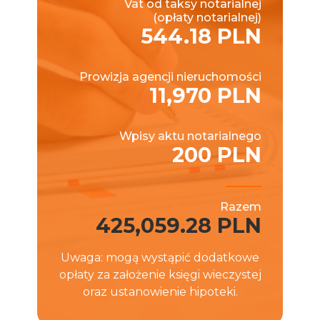
Vat od taksy notarialnej
(opłaty notarialnej)
544.18 PLN
Prowizja agencji nieruchomości
11,970 PLN
Wpisy aktu notarialnego
200 PLN
Razem
425,059.28 PLN
Uwaga: mogą wystąpić dodatkowe
opłaty za założenie księgi wieczystej
oraz ustanowienie hipoteki.