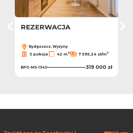
ż
REZERWACJA
Mi
ge
Bydgoszcz, Wyżyny
2
2
2
/m
3 pokoje
42 m
7 595,24 zł/m
0 zł
319 000 zł
BPO-MS-1340
BPO
Znajdź nas na Facebooku i