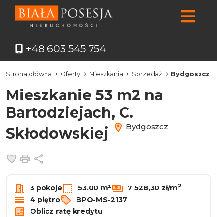
+48 603 545 754
Strona główna
Oferty
Mieszkania
Sprzedaż
Bydgoszcz
Mieszkanie 53 m2 na
Bartodziejach, C.
Bydgoszcz
Skłodowskiej
Dodaj do ulubionych
Drukuj
Udostępnij
2
3 pokoje
53.00 m²
7 528,30 zł/m
4 piętro
BPO-MS-2137
Oblicz ratę kredytu