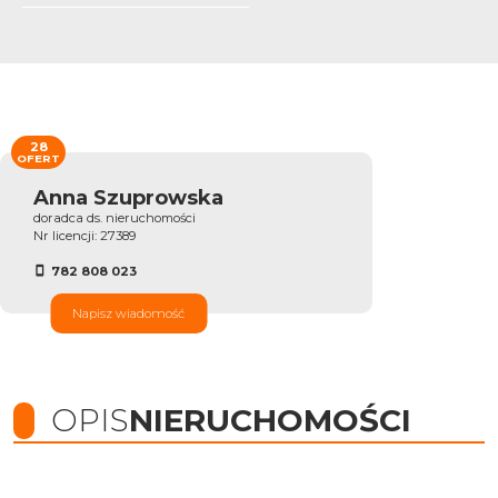
28
OFERT
Anna Szuprowska
doradca ds. nieruchomości
Nr licencji: 27389
782 808 023
Napisz wiadomość
OPIS
NIERUCHOMOŚCI