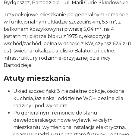
Bydgoszcz, Bartodzieje – ul. Marii Curie‑Skłodowskiej
Trzypokojowe mieszkanie po generalnym remoncie,
w funkcjonalnym układzie szczecińskim, 53 m², z
balkonem koszykowym i piwnicą 5,04 m², na 4
(ostatnim) piętrze bloku z 1975 r., ekspozycja
wschód/zachód, pełna własność z KW, czynsz 624 zł (1
os.), świetna lokalizacja blisko Balatonu i pełnej
infrastruktury rodzinnie-przyjaznej dzielnicy
Bartodzieje.
Atuty mieszkania
Układ szczeciński: 3 niezależne pokoje, osobna
kuchnia, łazienka i oddzielne WC – idealne dla
rodziny i pod wynajem.
Po generalnym remoncie do stanu
deweloperskiego: nowe wylewki w całym
mieszkaniu, wymieniona instalacja elektryczna,
ściany w gładzi, usunięte stare futryny – gotowe