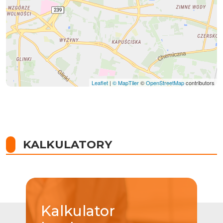
Leaflet
|
© MapTiler
©
OpenStreetMap
contributors
KALKULATORY
Kalkulator