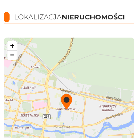
LOKALIZACJA
NIERUCHOMOŚCI
+
−