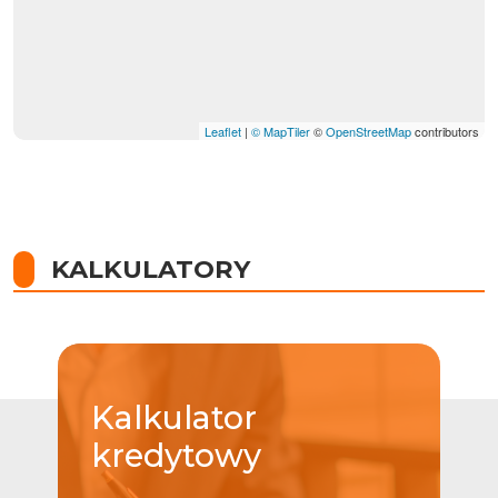
Leaflet
|
© MapTiler
©
OpenStreetMap
contributors
KALKULATORY
Kalkulator
kredytowy