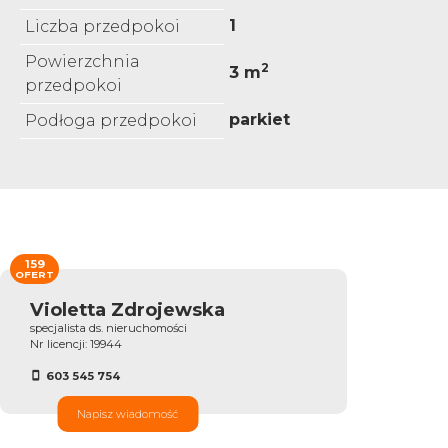
1
Liczba przedpokoi
Powierzchnia
2
3 m
przedpokoi
parkiet
Podłoga przedpokoi
159
OFERT
Violetta Zdrojewska
specjalista ds. nieruchomości
Nr licencji: 19944
603 545 754
Napisz wiadomość