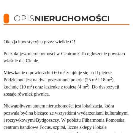
OPIS
NIERUCHOMOŚCI
Okazja inwestycyjna przez wielkie O!
Poszukujesz nieruchomości w Centrum? To ogłoszenie powstało
właśnie dla Ciebie.
2
Mieszkanie o powierzchni 60 m
znajduje się na II piętrze.
2
2
Podzielone jest na dwa przestronne pokoje (25 m
i 18 m
),
2
2
kuchnię (10 m
) oraz łazienkę z toaletą (4 m
). Do dyspozycji
zostaje również piwnica.
Niewątpliwym atutem nieruchomości jest lokalizacja, która
pozwala być na bieżąco ze wszystkimi wydarzeniami kulturalnymi
i rozrywkowymi Bydgoszczy. W pobliżu Filharmonia Pomorska,
centrum handlowe Focus, szpital, liczne sklepy i lokale