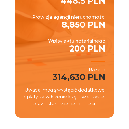
448.5 PLN
Prowizja agencji nieruchomości
8,850 PLN
Wpisy aktu notarialnego
200 PLN
Razem
314,630 PLN
Uwaga: mogą wystąpić dodatkowe
opłaty za założenie księgi wieczystej
oraz ustanowienie hipoteki.