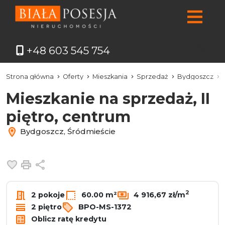
+48 603 545 754
Strona główna
Oferty
Mieszkania
Sprzedaż
Bydgoszcz
Mieszkanie na sprzedaż, II
piętro, centrum
Bydgoszcz, Śródmieście
Dodaj do ulubionych
Drukuj
Udostępnij
2
2 pokoje
60.00 m²
4 916,67 zł/m
2 piętro
BPO-MS-1372
Oblicz ratę kredytu