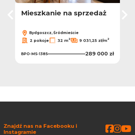
!
Mieszkanie na sprzedaż
Mi
Bydgoszcz, Śródmieście
2
2
2 pokoje
32 m
9 031,25 zł/m
2
m
289 000 zł
BPO-MS-1385
BPO
0 zł
Znajdź nas na Facebooku i
Faceb
Face
Fa
Instagramie