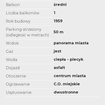
średni
Balkon
1
Liczba balkonów
1959
Rok budowy
Parking strzeżony
50 m
(odległość w metrach)
panorama miasta
Widok
jest
Gaz
ciepła - piecyk
Woda
asfalt
Dojazd
centrum miasta
Otoczenie
C.O. miejskie
Ogrzewanie
dwustronne
Usytuowanie