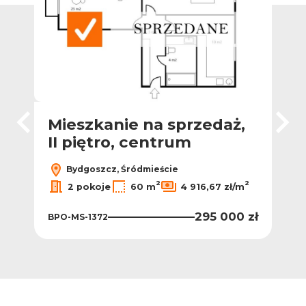
-4
Mieszkanie na sprzedaż,
Mi
m
II piętro, centrum
Bydgoszcz, Śródmieście
2
2
2
/m
2 pokoje
60 m
4 916,67 zł/m
0 zł
295 000 zł
BPO-MS-1372
BPO