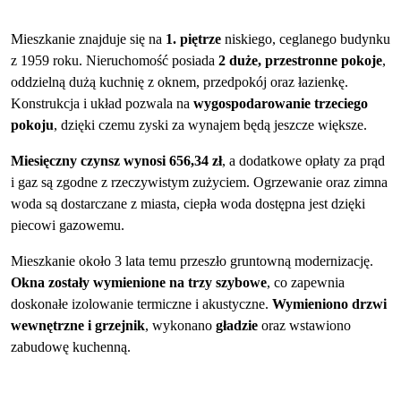
Mieszkanie znajduje się na
1. piętrze
niskiego, ceglanego budynku
z 1959 roku. Nieruchomość posiada
2 duże, przestronne pokoje
,
oddzielną dużą kuchnię z oknem, przedpokój oraz łazienkę.
Konstrukcja i układ pozwala na
wygospodarowanie trzeciego
pokoju
, dzięki czemu zyski za wynajem będą jeszcze większe.
Miesięczny czynsz wynosi 656,34 zł
, a dodatkowe opłaty za prąd
i gaz
są zgodne z rzeczywistym zużyciem. Ogrzewanie oraz zimna
woda są dostarczane z miasta, ciepła woda dostępna jest dzięki
piecowi gazowemu.
Mieszkanie
około 3 lata temu
przeszło
gruntowną modernizację.
Okna zostały wymienione na trzy szybowe
, co zapewnia
doskonałe izolowanie termiczne i akustyczne.
Wymieniono drzwi
wewnętrzne
i
grzejnik
, wykonano
gładzie
oraz wstawiono
zabudowę kuchenną.