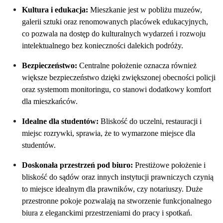
Kultura i
e
dukacja:
Mieszkanie jest w pobliżu muzeów,
galerii sztuki oraz renomowanych placówek edukacyjnych,
co pozwala na dostęp do kulturalnych wydarzeń i rozwoju
intelektualnego bez konieczności dalekich podróży.
Bezpieczeństwo:
Centralne położenie oznacza również
większe
bezpieczeństwo dzięki zwiększonej obecności policji
oraz systemom monitoringu, co stanowi dodatkowy komfort
dla mieszkańców.
Idealne dla
s
tudentów:
Bliskość do uczelni, restauracji i
miejsc rozrywki, sprawia, że to
wymarzone
miejsce dla
studentów.
Doskonał
a przestrzeń pod
biuro
:
Prestiżowe położenie i
bliskość do sądów oraz innych instytucji prawniczych czynią
to miejsce idealnym dla prawników, czy notariuszy.
Duże
przestronne pokoje pozwalają
na stworzenie funkcjonalnego
biura z eleganckimi przestrzeniami do pracy i spotkań.