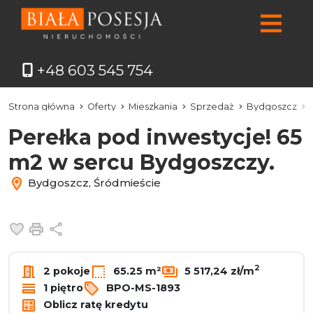
+48 603 545 754
Strona główna
Oferty
Mieszkania
Sprzedaż
Bydgoszcz
Perełka pod inwestycje! 65
m2 w sercu Bydgoszczy.
Bydgoszcz, Śródmieście
Dodaj do ulubionych
Drukuj
Udostępnij
2
2 pokoje
65.25 m²
5 517,24 zł/m
1 piętro
BPO-MS-1893
Oblicz ratę kredytu