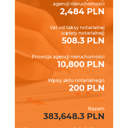
agencji nieruchomości
2,484 PLN
Vat od taksy notarialnej
(opłaty notarialnej)
508.3 PLN
Prowizja agencji nieruchomości
10,800 PLN
Wpisy aktu notarialnego
200 PLN
Razem
383,648.3 PLN