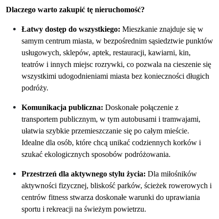
Dlaczego
w
arto
z
akupić tę
n
ieruchomoś
ć?
Łatwy
d
ostęp do
w
szystkiego:
Mieszkanie znajduje się
w
samym centrum miasta,
w bezpośrednim sąsiedztwie
punktów
usługowych, sklepów
, aptek,
restauracji, kawiarni, kin,
teatrów i innych miejsc rozrywki, co pozwala na cieszenie się
wszystkimi udogodnieniami miasta bez konieczności długich
podróży.
Komunikacja
p
ubliczna:
Doskonałe połączenie z
transportem publicznym, w tym autobusami i tramwajami,
ułatwia szybkie przemieszczanie się po całym mieście.
Idealne dla osób, które chcą unikać codziennych korków i
szukać ekologicznych sposobów podróżowania.
Przestrzeń dla
a
ktywnego
s
tylu
ż
ycia:
Dla miłośników
aktywności fizycznej, bliskość parków, ścieżek rowerowych i
centrów fitness stwarza doskonałe warunki do uprawiania
sportu i rekreacji na świeżym powietrzu.