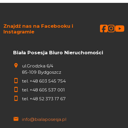
Znajdź nas na Facebooku i
Faceb
Face
Fa
Instagramie
Biała Posesja Biuro Nieruchomości
ul.Grodzka 6/4
85-109 Bydgoszcz
tel.
+48 603 545 754
tel.
+48 605 537 001
tel.
+48 52 373 17 67
info@bialaposesja.pl