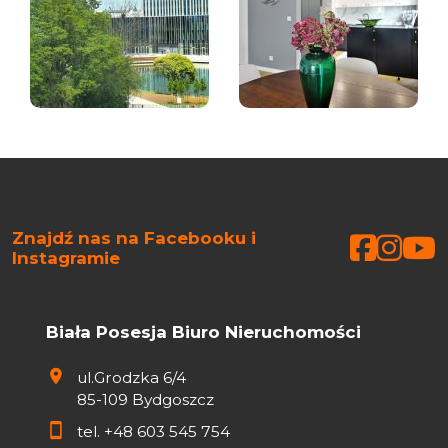
Znajdź nas na Facebooku i
Faceb
Face
Fa
Instagramie
Biała Posesja Biuro Nieruchomości
ul.Grodzka 6/4
85-109 Bydgoszcz
tel.
+48 603 545 754