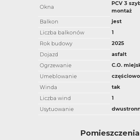
PCV 3 szyb
Okna
montaż
jest
Balkon
1
Liczba balkonów
2025
Rok budowy
asfalt
Dojazd
C.O. miejs
Ogrzewanie
częściow
Umeblowanie
tak
Winda
1
Liczba wind
dwustron
Usytuowanie
Pomieszczenia