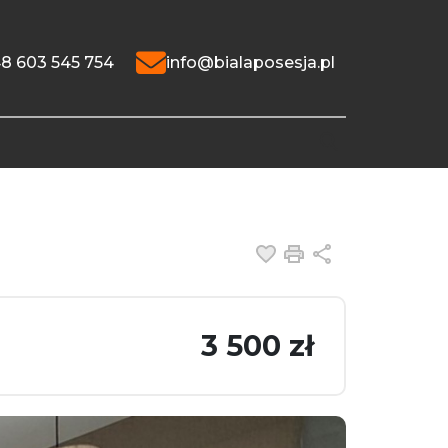
8 603 545 754
info@bialaposesja.pl
Dodaj do ulubiony
Drukuj
Udostępnij
3 500 zł