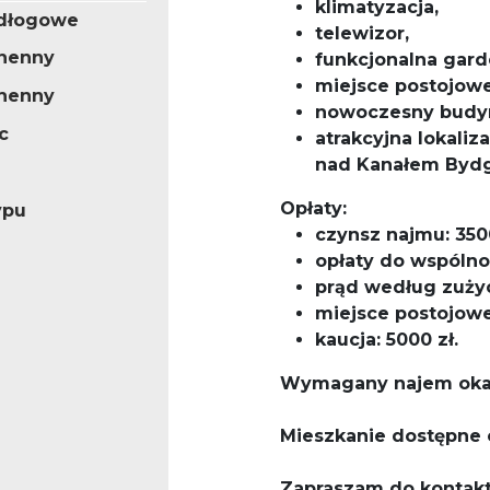
klimatyzacja,
odłogowe
telewizor,
henny
funkcjonalna gard
miejsce postojowe
henny
nowoczesny budyn
c
atrakcyjna lokali
nad Kanałem Byd
Opłaty:
ypu
czynsz najmu: 3500
opłaty do wspólnot
prąd według zużyc
miejsce postojowe 
kaucja: 5000 zł.
Wymagany najem okazj
Mieszkanie dostępne 
Zapraszam do kontakt