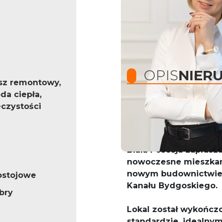
OPIS
NIER
sz remontowy,
da ciepła,
czystości
Nowoczesne 4-pokojow
| balkon | garaż | klim
Biała Posesja zaprasz
nowoczesne mieszkani
nowym budownictwie pr
ostojowe
Kanału Bydgoskiego.
bry
Lokal został wykońc
standardzie, idealnym