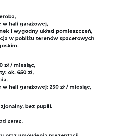
eroba,
 w hali garażowej,
ek i wygodny układ pomieszczeń,
zacja w pobliżu terenów spacerowych
goskim.
 zł / miesiąc,
y: ok. 650 zł,
ia,
w hali garażowej: 250 zł / miesiąc,
onalny, bez pupili.
od zaraz.
u oraz umówienia prezentacji.