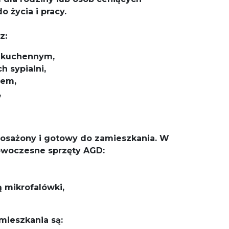
 życia i pracy.
z:
 kuchennym,
h sypialni,
cem,
,
yposażony i gotowy do zamieszkania. W
nowoczesne sprzęty AGD:
ą mikrofalówki,
ieszkania są: