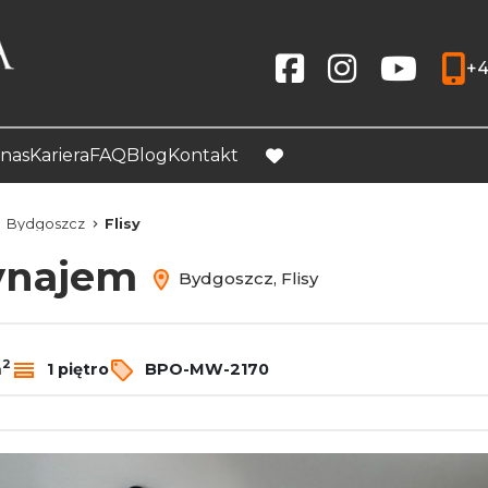
+4
Social link
Social link
Social link
nas
Kariera
FAQ
Blog
Kontakt
favorite
Bydgoszcz
Flisy
wynajem
Bydgoszcz, Flisy
2
m
1 piętro
BPO-MW-2170