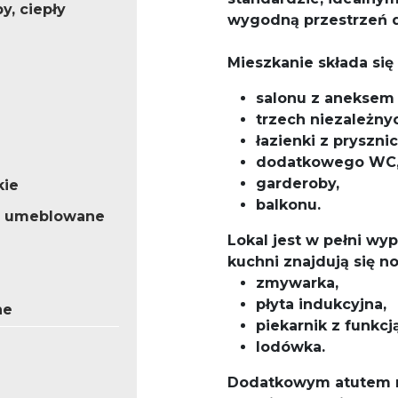
y, ciepły
wygodną przestrzeń do
Mieszkanie składa się 
salonu z aneksem
trzech niezależnyc
łazienki z pryszni
dodatkowego WC
garderoby,
kie
balkonu.
o umeblowane
Lokal jest w pełni w
kuchni znajdują się 
zmywarka,
płyta indukcyjna,
ne
piekarnik z funkcj
lodówka.
Dodatkowym atutem m