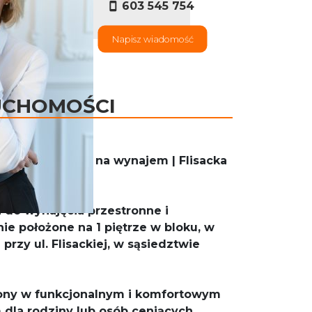
603 545 754
Napisz wiadomość
UCHOMOŚCI
e mieszkanie na wynajem | Flisacka
atyzacja
a do wynajęcia przestronne i
e położone na 1 piętrze w bloku, w
zy ul. Flisackiej, w sąsiedztwie
zony w funkcjonalnym i komfortowym
 dla rodziny lub osób ceniących