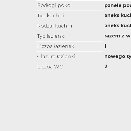
Podłogi pokoi
panele p
aneks kuc
Typ kuchni
aneks kuc
Rodzaj kuchni
razem z w
Typ łazienki
1
Liczba łazienek
nowego t
Glazura łazienki
2
Liczba WC