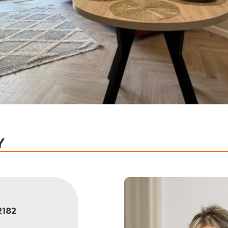
Y
182