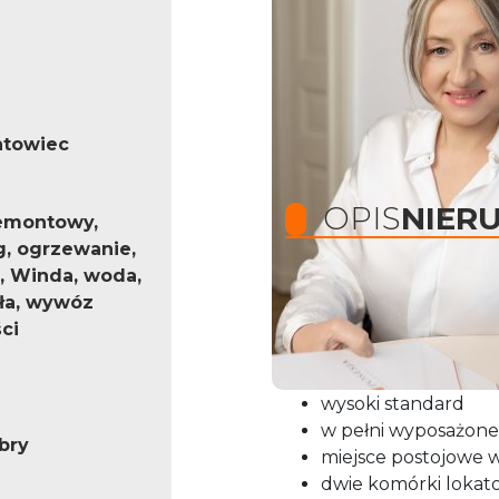
ntowiec
OPIS
NIER
emontowy,
g, ogrzewanie,
, Winda, woda,
ła, wywóz
REZERWACJA !!
ci
Jeśli szukasz nowego, 
lokalizacji, ta oferta
z p
wysoki standard
w pełni wyposażon
bry
miejsce postojowe w
dwie komórki lokato