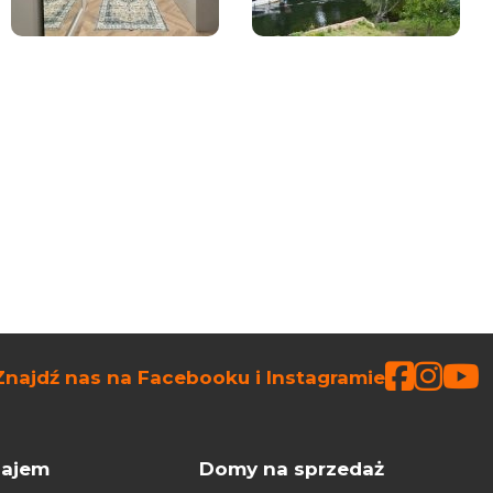
Faceb
Face
Fa
Znajdź nas na Facebooku i Instagramie
ajem
Domy na sprzedaż