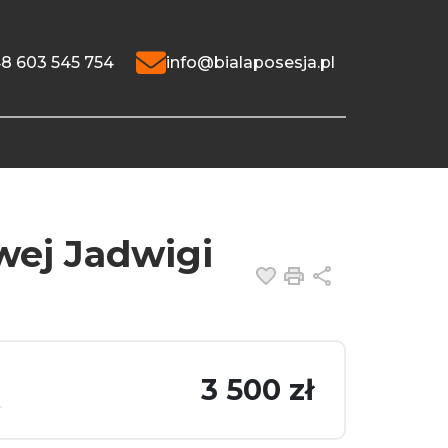
8 603 545 754
info@bialaposesja.pl
wej Jadwigi
Dodaj do ulubiony
Drukuj
Udostępnij
3 500 zł