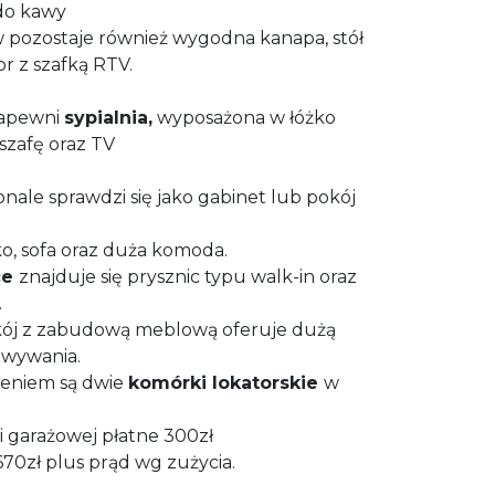
 do kawy
 pozostaje również wygodna kanapa, stół
or z szafką RTV.
zapewni
sypialnia,
wyposażona w łóżko
zafę oraz TV
nale sprawdzi się jako gabinet lub pokój
ko, sofa oraz duża komoda.
ce
znajduje się prysznic typu walk-in oraz
.
ój z zabudową meblową oferuje dużą
owywania.
eniem są dwie
komórki lokatorskie
w
i garażowej płatne 300zł
670zł plus prąd wg zużycia.