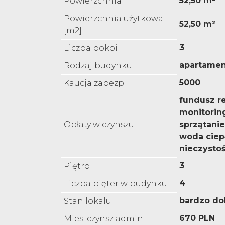
52,50 m²
Powierzchnia
Powierzchnia użytkowa
52,50 m²
[m2]
3
Liczba pokoi
apartame
Rodzaj budynku
5000
Kaucja zabezp.
fundusz r
monitorin
Opłaty w czynszu
sprzątanie
woda ciep
nieczystoś
3
Piętro
4
Liczba pięter w budynku
bardzo do
Stan lokalu
670 PLN
Mies. czynsz admin.