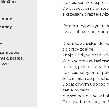
2
2 8m2 m
oraz piekarnik, ekspres
Do dyspozycji najemców
z krzesłami oraz telewiz
henny
Komfort wypoczynku 
henny
dwuosobowe, pojemną s
Dodatkowy
pokój
dosko
c
do pracy zdalnej.
ysznicowa,
Znajdują się w nim biur
rysk, pralka,
W nowoczesnej
łazien
, WC
toaleta, pralko-suszarka
Funkcjonalny przedpok
ilość miejsca do przech
Dodatkowym udogodni
cenie wynajmu.
Miejsce postojowe w hal
Opłaty administracyjne 