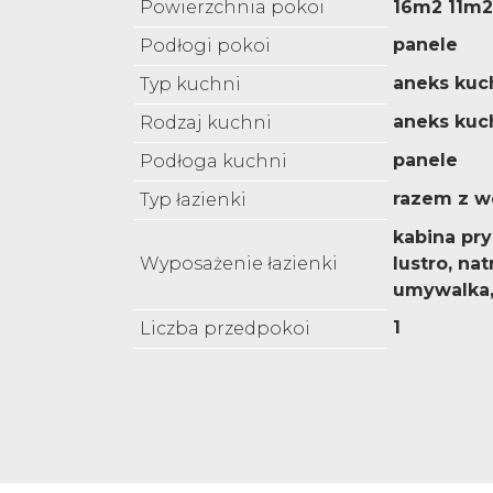
Powierzchnia pokoi
16m2 11m
panele
Podłogi pokoi
aneks kuc
Typ kuchni
aneks kuc
Rodzaj kuchni
panele
Podłoga kuchni
razem z w
Typ łazienki
kabina pr
Wyposażenie łazienki
lustro, nat
umywalka
1
Liczba przedpokoi