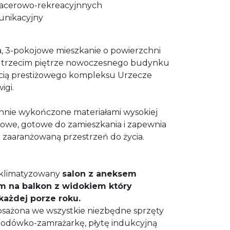
pacerowo-rekreacyjnnych
unikacyjny
, 3-pokojowe mieszkanie o powierzchni
a trzecim piętrze nowoczesnego budynku
cią prestiżowego kompleksu Urzecze
igi.
annie wykończone materiałami wysokiej
e nowe, gotowe do zamieszkania i zapewnia
 zaaranżowaną przestrzeń do życia.
 klimatyzowany
salon z aneksem
 na balkon z widokiem który
każdej porze roku.
osażona we wszystkie niezbędne sprzęty
lodówko-zamrażarkę, płytę indukcyjną