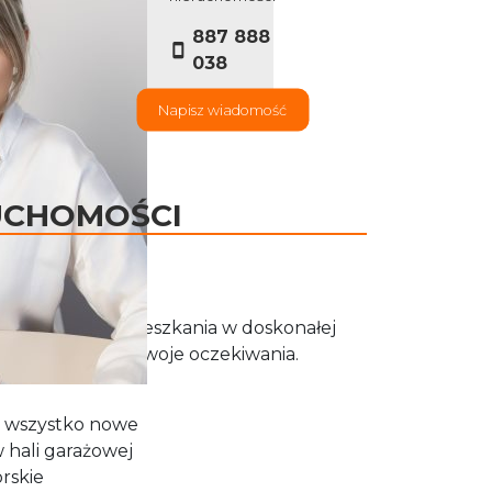
887 888
038
Napisz wiadomość
UCHOMOŚCI
komfortowego mieszkania w doskonałej
ewnością spełni Twoje oczekiwania.
e wszystko nowe
 hali garażowej
rskie