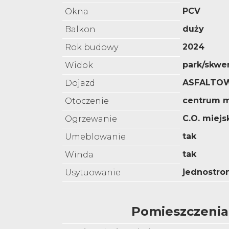
PCV
Okna
duży
Balkon
2024
Rok budowy
park/skwe
Widok
ASFALTO
Dojazd
centrum m
Otoczenie
C.O. miejs
Ogrzewanie
tak
Umeblowanie
tak
Winda
jednostro
Usytuowanie
Pomieszczenia