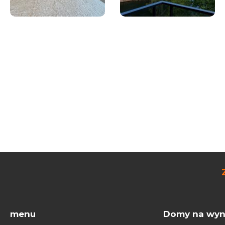
menu
Domy na wyn