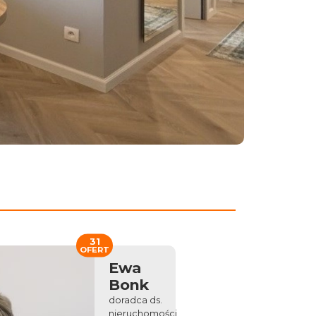
31
OFERT
Ewa
Bonk
doradca ds.
nieruchomości