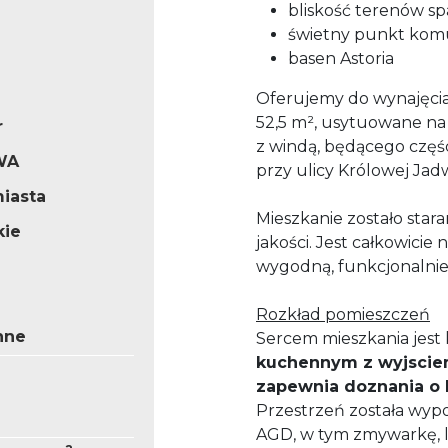
bliskość terenów s
świetny punkt kom
basen Astoria
Oferujemy do wynajęcia
52,5 m², usytuowane n
r
z windą, będącego częś
WA
przy ulicy Królowej Jadw
iasta
Mieszkanie zostało star
kie
jakości. Jest całkowici
wygodną, funkcjonalnie
Rozkład pomieszczeń
nne
Sercem mieszkania jest
kuchennym z wyjsciem
zapewnia doznania o 
Przestrzeń została wyp
AGD, w tym zmywarkę, 