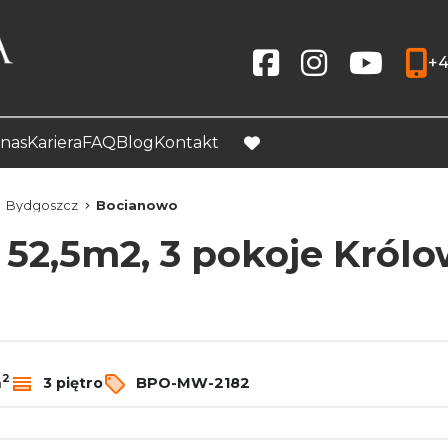
+4
Social link
Social link
Social link
nas
Kariera
FAQ
Blog
Kontakt
favorite
Bydgoszcz
Bocianowo
52,5m2, 3 pokoje Królo
2
m
3 piętro
BPO-MW-2182