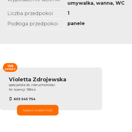
umywalka, wanna, WC
1
Liczba przedpokoi
panele
Podłoga przedpokoi
159
OFERT
Violetta Zdrojewska
specjalista ds. nieruchomości
Nr licencji: 19944
603 545 754
Napisz wiadomość