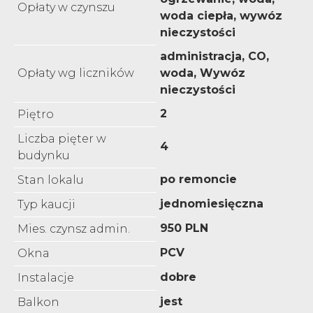
Opłaty w czynszu
woda ciepła, wywóz
nieczystości
administracja, CO,
Opłaty wg liczników
woda, Wywóz
nieczystości
2
Piętro
Liczba pięter w
4
budynku
po remoncie
Stan lokalu
jednomiesięczna
Typ kaucji
950 PLN
Mies. czynsz admin.
PCV
Okna
dobre
Instalacje
jest
Balkon