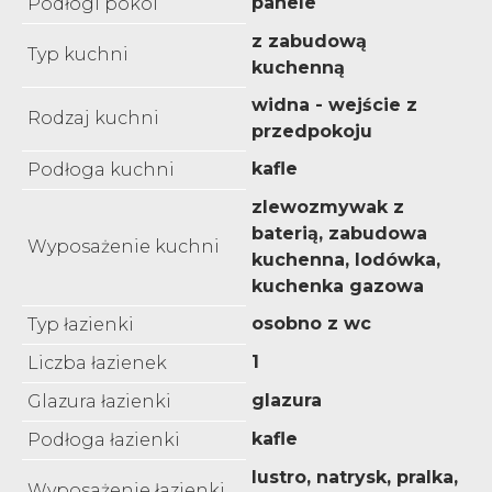
panele
Podłogi pokoi
z zabudową
Typ kuchni
kuchenną
widna - wejście z
Rodzaj kuchni
przedpokoju
kafle
Podłoga kuchni
zlewozmywak z
baterią, zabudowa
Wyposażenie kuchni
kuchenna, lodówka,
kuchenka gazowa
osobno z wc
Typ łazienki
1
Liczba łazienek
glazura
Glazura łazienki
kafle
Podłoga łazienki
lustro, natrysk, pralka,
Wyposażenie łazienki