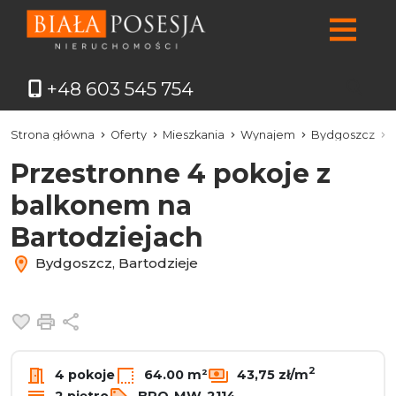
+48 603 545 754
Strona główna
Oferty
Mieszkania
Wynajem
Bydgoszcz
Przestronne 4 pokoje z
balkonem na
Bartodziejach
Bydgoszcz, Bartodzieje
Dodaj do ulubionych
Drukuj
Udostępnij
2
4 pokoje
64.00 m²
43,75 zł/m
2 piętro
BPO-MW-2114