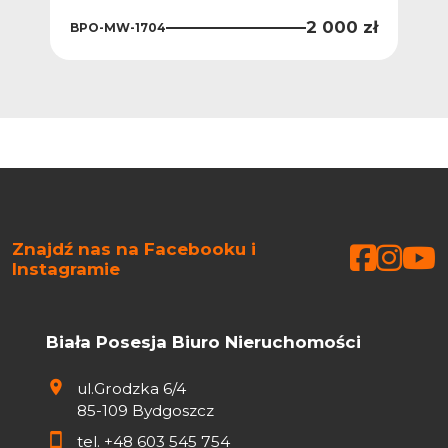
2 000 zł
BPO-MW-1704
Znajdź nas na Facebooku i
Faceb
Face
Fa
Instagramie
Biała Posesja Biuro Nieruchomości
ul.Grodzka 6/4
85-109 Bydgoszcz
tel.
+48 603 545 754