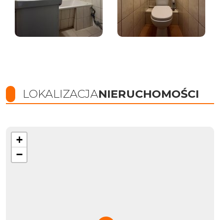
LOKALIZACJA
NIERUCHOMOŚCI
+
−