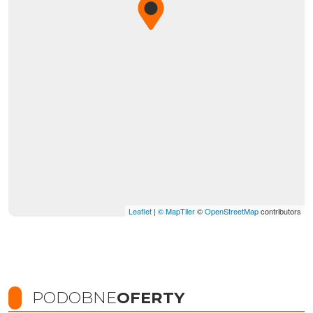
Leaflet
|
© MapTiler
©
OpenStreetMap
contributors
PODOBNE
OFERTY