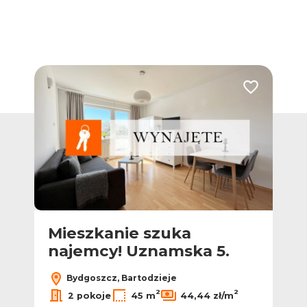
Dodaj do ulub
Mieszkanie szuka
najemcy! Uznamska 5.
Bydgoszcz, Bartodzieje
2
2
2 pokoje
45 m
44,44 zł/m