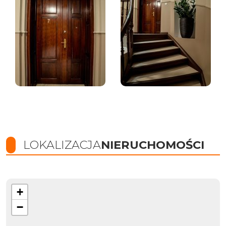
LOKALIZACJA
NIERUCHOMOŚCI
+
−