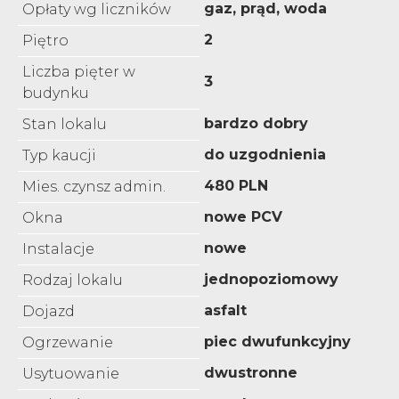
gaz, prąd, woda
Opłaty wg liczników
2
Piętro
Liczba pięter w
3
budynku
bardzo dobry
Stan lokalu
do uzgodnienia
Typ kaucji
480 PLN
Mies. czynsz admin.
nowe PCV
Okna
nowe
Instalacje
jednopoziomowy
Rodzaj lokalu
asfalt
Dojazd
piec dwufunkcyjny
Ogrzewanie
dwustronne
Usytuowanie