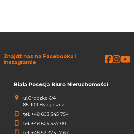
Znajdź nas na Facebooku i
Faceb
Face
Fa
Instagramie
Biała Posesja Biuro Nieruchomości
ul.Grodzka 6/4
85-109 Bydgoszcz
tel.
+48 603 545 754
tel.
+48 605 537 001
tel.
+48 52 373 17 67