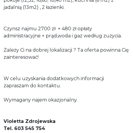
pokoje (12,32; 16,60; 18,40 m2), kuchnia (6 m2) z
jadalnią (13m2) , 2 łazienki.
Czynsz najmu 2700 zł + 480 zł opłaty
administracyjne + prąd,woda i gaz według zużycia.
Zależy Ci na dobrej lokalizacji ? Ta oferta powinna Cię
zainteresować!
W celu uzyskania dodatkowych informacji
zapraszam do kontaktu.
Wymagany najem okazjonalny.
Violetta Zdrojewska
Tel. 603 545 754