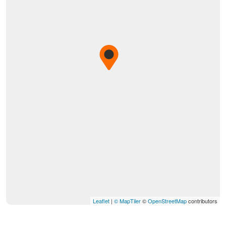
Leaflet
|
© MapTiler
©
OpenStreetMap
contributors