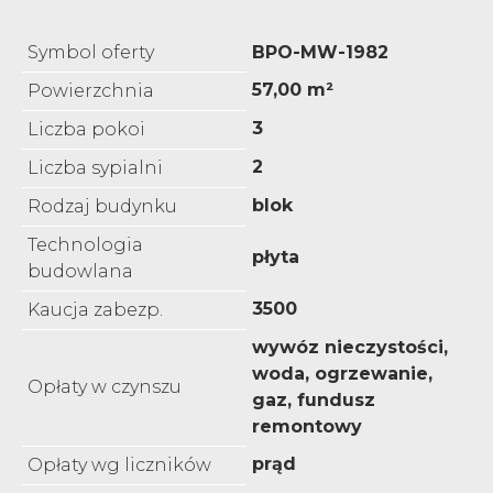
Symbol oferty
BPO-MW-1982
57,00 m²
Powierzchnia
3
Liczba pokoi
2
Liczba sypialni
blok
Rodzaj budynku
Technologia
płyta
budowlana
3500
Kaucja zabezp.
wywóz nieczystości,
woda, ogrzewanie,
Opłaty w czynszu
gaz, fundusz
remontowy
prąd
Opłaty wg liczników