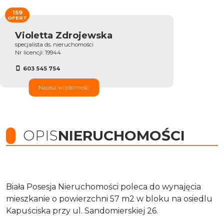
159
OFERT
Violetta Zdrojewska
specjalista ds. nieruchomości
Nr licencji: 19944
603 545 754
Napisz wiadomość
OPIS
NIERUCHOMOŚCI
Biała Posesja Nieruchomości poleca do wynajęcia
mieszkanie o powierzchni 57 m2 w bloku na osiedlu
Kapuściska przy ul. Sandomierskiej 26.