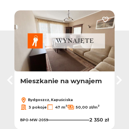
Dodaj do ulubionych
Dodaj do ulub
Ofert
m
Mieszkanie na wynajem
Mi
Bydgoszcz, Kapuściska
2
2
3 pokoje
47 m
50,00 zł/m
0 zł
2 350 zł
BPO-MW-2059
BPO