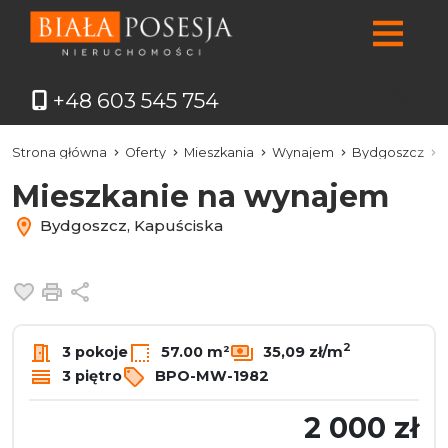
+48 603 545 754
Strona główna
Oferty
Mieszkania
Wynajem
Bydgoszcz
Mieszkanie na wynajem
Bydgoszcz, Kapuściska
Dodaj do ulubionych
Drukuj
Udostępnij
2
3 pokoje
57.00 m²
35,09 zł/m
3 piętro
BPO-MW-1982
2 000 zł