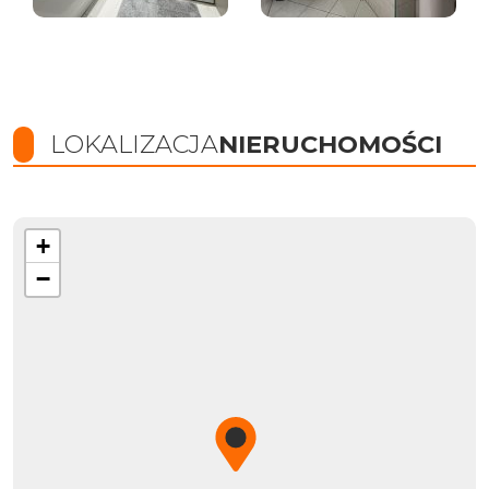
LOKALIZACJA
NIERUCHOMOŚCI
+
−