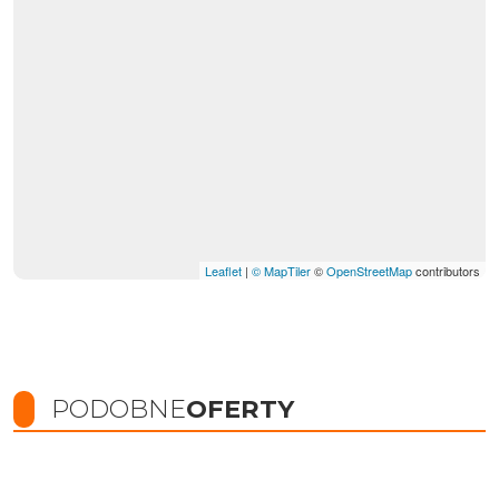
Leaflet
|
© MapTiler
©
OpenStreetMap
contributors
PODOBNE
OFERTY