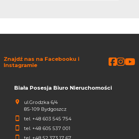
Znajdź nas na Facebooku i
Faceb
Face
Fa
Instagramie
Biała Posesja Biuro Nieruchomości
ul.Grodzka 6/4
85-109 Bydgoszcz
tel.
+48 603 545 754
tel.
+48 605 537 001
tel.
+48 52 373 17 67