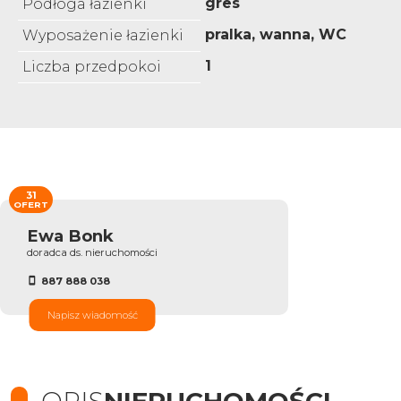
gres
Podłoga łazienki
pralka, wanna, WC
Wyposażenie łazienki
1
Liczba przedpokoi
31
OFERT
Ewa Bonk
doradca ds. nieruchomości
887 888 038
Napisz wiadomość
OPIS
NIERUCHOMOŚCI