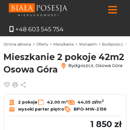
+48 603 545 754
Strona główna
Oferty
Mieszkania
Wynajem
Bydgoszcz
Mieszkanie 2 pokoje 42m2
Bydgoszcz, Osowa Góra
Osowa Góra
Dodaj do ulubionych
Drukuj
Udostępnij
2
2 pokoje
42.00 m²
44,05 zł/m
wysoki parter piętro
BPO-MW-2156
1 850 zł