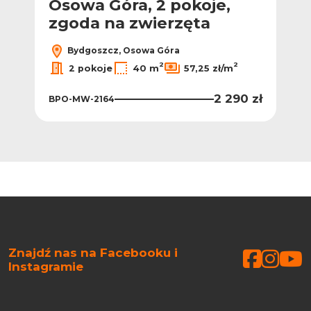
Osowa Góra, 2 pokoje,
zgoda na zwierzęta
Bydgoszcz, Osowa Góra
2
2
2 pokoje
40 m
57,25 zł/m
2 290 zł
BPO-MW-2164
Znajdź nas na Facebooku i
Faceb
Face
Fa
Instagramie