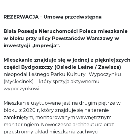
REZERWACJA - Umowa przedwstępna
Biała Posesja Nieruchomo
ś
ci Poleca mieszkanie
w bloku przy ulicy Powstańców Warszawy w
inwestycji „Impresja”.
Mieszkanie znajduje się w jednej z piękniejszych
części Bydgoszczy (Osiedle Leśne / Zawisza)
nieopodal Leśnego Parku Kultury i Wypoczynku
(Myślęcinek) – który
sprzyja aktywnemu
wypoczynkowi.
Mieszkanie usytuowane jest na drugim pi
ę
trze w
bloku z 2020 r, kt
ó
ry znajduje si
ę
na terenie
zamkni
ę
tym, monitorowanym wewn
ę
trznym
monitoringiem. Nowoczesna architektura oraz
przestronny uk
ł
ad mieszkania zachwyci