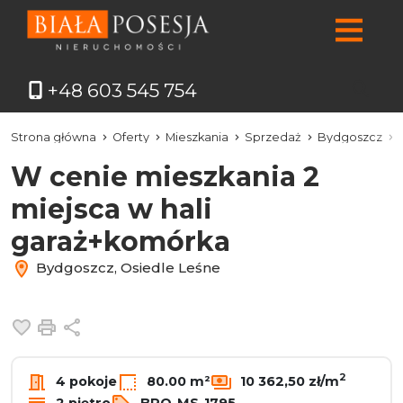
+48 603 545 754
Strona główna
Oferty
Mieszkania
Sprzedaż
Bydgoszcz
W cenie mieszkania 2
miejsca w hali
garaż+komórka
Bydgoszcz, Osiedle Leśne
Dodaj do ulubionych
Drukuj
Udostępnij
2
4 pokoje
80.00 m²
10 362,50 zł/m
2 piętro
BPO-MS-1795