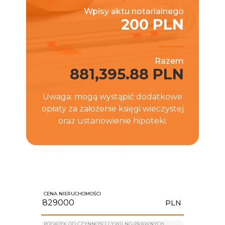
Wpisy aktu notarialnego
200 PLN
Razem
881,395.88 PLN
Uwaga: mogą wystąpić dodatkowe
opłaty za założenie księgi wieczystej
oraz ustanowienie hipoteki.
CENA NIERUCHOMOŚCI
PLN
PODATEK OD CZYNNOŚCI CYWILNO-PRAWNYCH