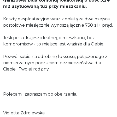
garażowej plus komórkę lokatorską o pow. 3,24
m2 usytuowaną tuż przy mieszkaniu.
Koszty eksploatacyjne wraz z opłatą za dwa miejsca
postojowe miesięcznie wynoszą łącznie 750
zł + prąd.
Jeśli poszukujesz idealnego mieszkania, bez
kompromisów - to miejsce jest właśnie dla Ciebie.
Pozwól sobie na odrobin
ę
luksusu, po
ł
ą
czonego z
niemierzalnym poczuciem bezpiecze
ń
stwa dla
Ciebie i Twojej rodziny.
Polecam i zapraszam do obejrzenia.
Violetta Zdrojewska