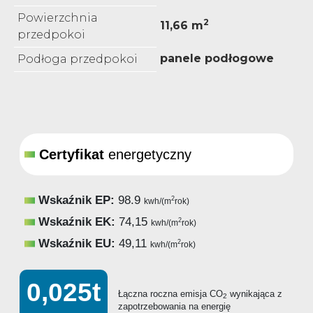
Powierzchnia
2
11,66 m
przedpokoi
panele podłogowe
Podłoga przedpokoi
Certyfikat
energetyczny
Wskaźnik EP:
98.9
2
kwh/(m
rok)
Wskaźnik EK:
74,15
2
kwh/(m
rok)
Wskaźnik EU:
49,11
2
kwh/(m
rok)
0,025t
Łączna roczna emisja CO
wynikająca z
2
zapotrzebowania na energię