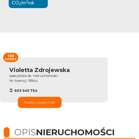
2
CO
/m
rok
2
159
OFERT
Violetta Zdrojewska
specjalista ds. nieruchomości
Nr licencji: 19944
603 545 754
Napisz wiadomość
OPIS
NIERUCHOMOŚCI