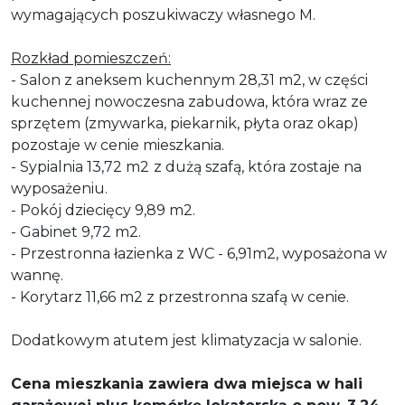
wymagaj
ą
cych poszukiwaczy w
ł
asnego M.
Rozkład pomieszcze
ń
:
- Salon z aneksem kuchennym
28,31 m2
, w cz
ęś
ci
kuchennej nowoczesna zabudowa, kt
ó
ra wraz ze
sprz
ę
tem (zmywarka, piekarnik, p
ł
yta oraz okap)
pozostaje w cenie mieszkania.
- Sypialnia
13,72
m2
z dużą szafą, która zostaje na
wyposażeniu.
- Pokój dziecięcy 9,89 m2.
- Gabinet 9,72 m2.
- Przestronna łazienka z WC - 6,91
m2
, wyposa
ż
ona w
wannę.
- Korytarz 11,66 m2 z przestronna szaf
ą
w cenie.
Dodatkowym atutem jest klimatyzacja w salonie.
Cena mieszkania zawiera dwa miejsca w hali