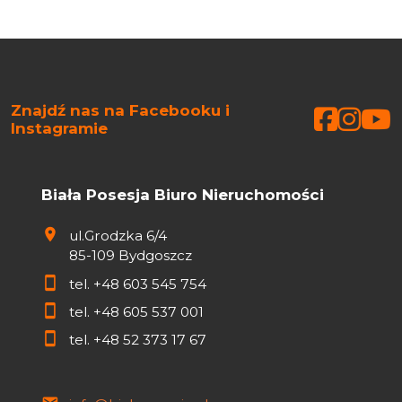
Znajdź nas na Facebooku i
Faceb
Face
Fa
Instagramie
Biała Posesja Biuro Nieruchomości
ul.Grodzka 6/4
85-109 Bydgoszcz
tel.
+48 603 545 754
tel.
+48 605 537 001
tel.
+48 52 373 17 67