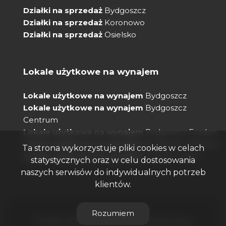
Działki na sprzedaż
Bydgoszcz
Działki na sprzedaż
Koronowo
Działki na sprzedaż
Osielsko
Lokale użytkowe na wynajem
Lokale użytkowe na wynajem
Bydgoszcz
Lokale użytkowe na wynajem
Bydgoszcz
Centrum
Lokale użytkowe na wynajem
Bydgoszcz Fordon
Lokale użytkowe na wynajem
Bydgoszcz Bielawy
Ta strona wykorzystuje pliki cookies w celach
Lokale użytkowe na wynajem
Osiedle Leśne
statystycznych oraz w celu dostosowania
naszych serwisów do indywidualnych potrzeb
klientów.
Biała Posesja © 2026
Rozumiem
Program dla biur nieruchomości
Galactica Virgo