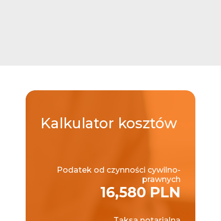
Kalkulator
kosztów
Podatek od czynności cywilno-
prawnych
16,580 PLN
Taksa notarialna