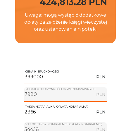
424,813.28 PLN
Uwaga: mogą wystąpić dodatkowe
opłaty za założenie księgi wieczystej
oraz ustanowienie hipoteki.
CENA NIERUCHOMOŚCI
PLN
PODATEK OD CZYNNOŚCI CYWILNO-PRAWNYCH
PLN
TAKSA NOTARIALNA (OPŁATA NOTARIALNA)
PLN
VAT OD TAKSY NOTARIALNEJ (OPŁATY NOTARIALNEJ)
PLN