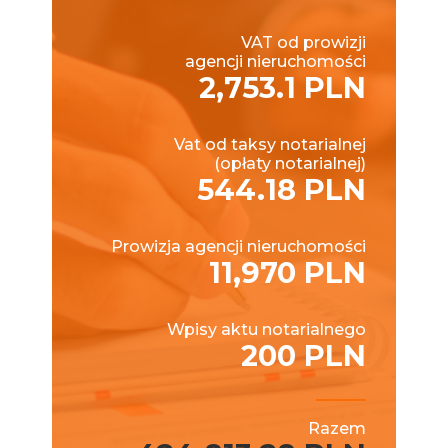
VAT od prowizji
agencji nieruchomości
2,753.1 PLN
Vat od taksy notarialnej
(opłaty notarialnej)
544.18 PLN
Prowizja agencji nieruchomości
11,970 PLN
Wpisy aktu notarialnego
200 PLN
Razem