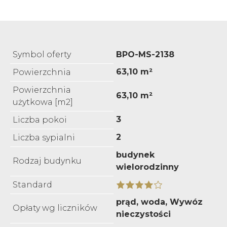
Symbol oferty
BPO-MS-2138
63,10 m²
Powierzchnia
Powierzchnia
63,10 m²
użytkowa [m2]
3
Liczba pokoi
2
Liczba sypialni
budynek
Rodzaj budynku
wielorodzinny
Standard
prąd, woda, Wywóz
Opłaty wg liczników
nieczystości