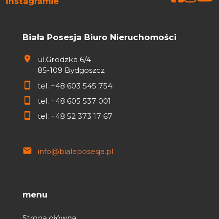
Instagramie
Biała Posesja Biuro Nieruchomości
ul.Grodzka 6/4
85-109 Bydgoszcz
tel.
+48 603 545 754
tel.
+48 605 537 001
tel.
+48 52 373 17 67
info@bialaposesja.pl
menu
Strona główna