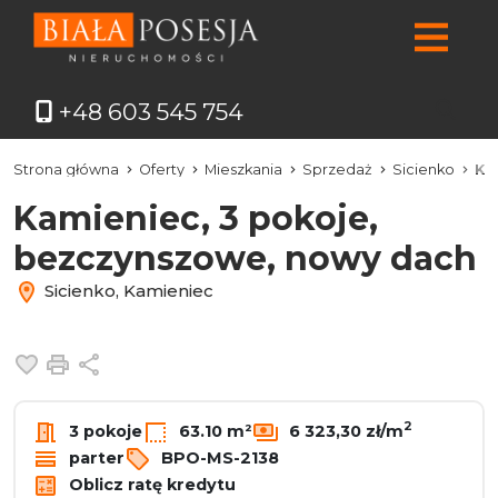
+48 603 545 754
Strona główna
Oferty
Mieszkania
Sprzedaż
Sicienko
Ka
Kamieniec, 3 pokoje,
bezczynszowe, nowy dach
Sicienko, Kamieniec
Dodaj do ulubionych
Drukuj
Udostępnij
2
3 pokoje
63.10 m²
6 323,30 zł/m
parter
BPO-MS-2138
Oblicz ratę kredytu