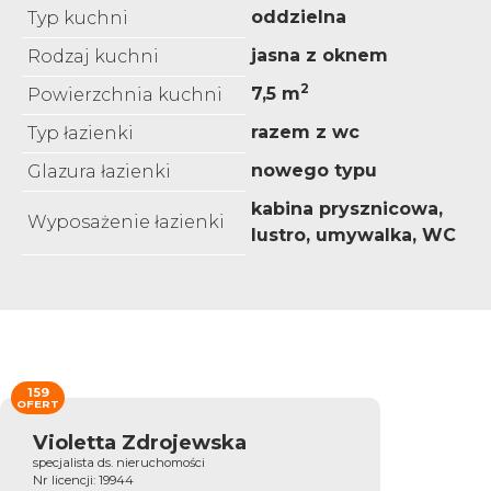
oddzielna
Typ kuchni
jasna z oknem
Rodzaj kuchni
2
7,5 m
Powierzchnia kuchni
razem z wc
Typ łazienki
nowego typu
Glazura łazienki
kabina prysznicowa,
Wyposażenie łazienki
lustro, umywalka, WC
159
OFERT
Violetta Zdrojewska
specjalista ds. nieruchomości
Nr licencji: 19944