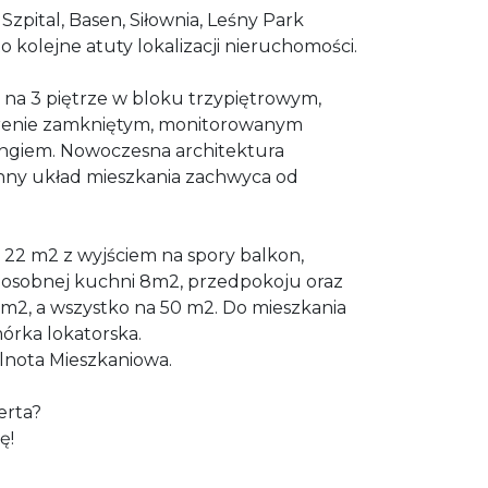
Szpital, Basen, Siłownia, Leśny Park
 kolejne atuty lokalizacji nieruchomości.
na 3 piętrze w bloku trzypiętrowym,
terenie zamkniętym, monitorowanym
giem. Nowoczesna architektura
nny układ mieszkania zachwyca od
u 22 m2 z wyjściem na spory balkon,
, osobnej kuchni 8m2, przedpokoju oraz
5m2, a wszystko na 50 m2. Do mieszkania
órka lokatorska.
lnota Mieszkaniowa.
erta?
ę!