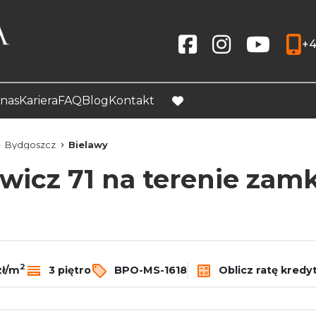
+4
Social link
Social link
Social link
nas
Kariera
FAQ
Blog
Kontakt
favorite
Bydgoszcz
Bielawy
wicz 71 na terenie zam
2
zł/m
3 piętro
BPO-MS-1618
Oblicz ratę kredy