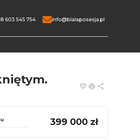
8 603 545 754
info@bialaposesja.pl
kniętym.
Dodaj do ulubiony
Drukuj
Udostępnij
399 000 zł
tu