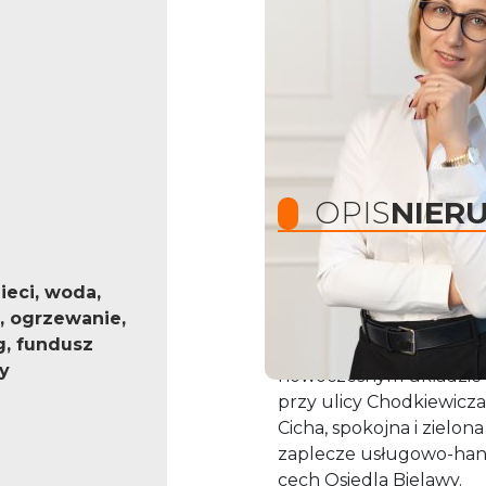
OPIS
NIER
eci, woda,
Tu jest twój kawałek 
, ogrzewanie,
g, fundusz
Biała Posesja Nierucho
y
nowoczesnym układzie 
przy ulicy Chodkiewicza 
Cicha, spokojna i zielona
zaplecze usługowo-hand
cech Osiedla Bielawy.