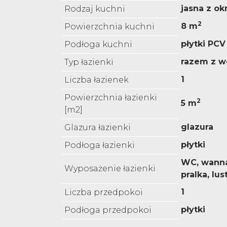
jasna z o
Rodzaj kuchni
2
8 m
Powierzchnia kuchni
płytki PCV
Podłoga kuchni
razem z w
Typ łazienki
1
Liczba łazienek
Powierzchnia łazienki
2
5 m
[m2]
glazura
Glazura łazienki
płytki
Podłoga łazienki
WC, wanna
Wyposażenie łazienki
pralka, lus
1
Liczba przedpokoi
płytki
Podłoga przedpokoi