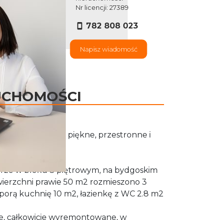
Nr licencji: 27389
782 808 023
Napisz wiadomość
UCHOMOŚCI
ości przedstawia piękne, przestronne i
eszkanie.
iętrze w bloku 3 piętrowym, na bydgoskim
ierzchni prawie 50 m2 rozmieszono 3
, sporą kuchnię 10 m2, łazienkę z WC 2.8 m2
łe, całkowicie wyremontowane, w