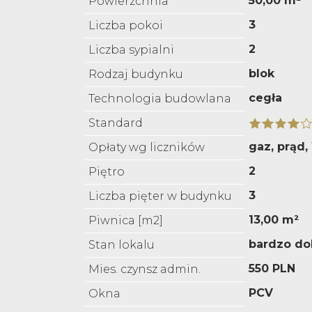
50,00 m²
Powierzchnia
3
Liczba pokoi
2
Liczba sypialni
blok
Rodzaj budynku
cegła
Technologia budowlana
Standard
gaz, prąd
Opłaty wg liczników
2
Piętro
3
Liczba pięter w budynku
13,00 m²
Piwnica [m2]
bardzo do
Stan lokalu
550 PLN
Mies. czynsz admin.
PCV
Okna