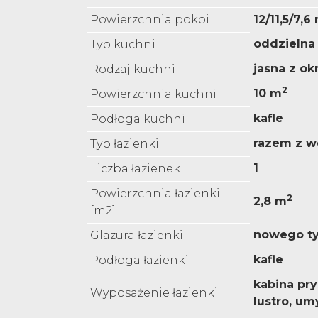
Powierzchnia pokoi
12/11,5/7,6
oddzielna
Typ kuchni
jasna z o
Rodzaj kuchni
2
10 m
Powierzchnia kuchni
kafle
Podłoga kuchni
razem z w
Typ łazienki
1
Liczba łazienek
Powierzchnia łazienki
2
2,8 m
[m2]
nowego t
Glazura łazienki
kafle
Podłoga łazienki
kabina pr
Wyposażenie łazienki
lustro, u