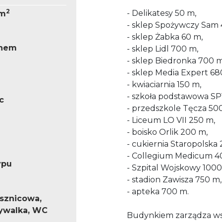
2
- Delikatesy 50 m,
 m
- sklep Spożywczy Sam 
- sklep Żabka 60 m,
knem
- sklep Lidl 700 m,
- sklep Biedronka 700 m
- sklep Media Expert 68
- kwiaciarnia 150 m,
- szkoła podstawowa SP
c
- przedszkole Tęcza 50
- Liceum LO VII 250 m,
- boisko Orlik 200 m,
- cukiernia Staropolska
- Collegium Medicum 4
ypu
- Szpital Wojskowy 1000
- stadion Zawisza 750 m,
- apteka 700 m.
ysznicowa,
mywalka, WC
Budynkiem zarządza wsp