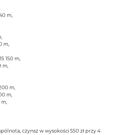
40 m,
,
0 m,
15 150 m,
0 m,
 200 m,
00 m,
 m,
ólnota, czynsz w wysokości 550 zł przy 4