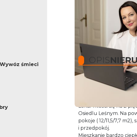
OPIS
NIER
, Wywóz śmieci
Biała Posesja Nieruchom
bardzo funkcjonalne mi
Lokal mieści się na 2 p
bry
Osiedlu Leśnym. Na pow
pokoje ( 12/11,5/7,7 m2)
i przedpokój.
Mieszkanie bardzo ciep