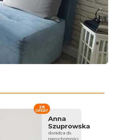
28
OFERT
Anna
Szuprowska
doradca ds.
nieruchomości