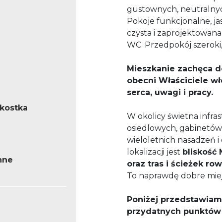
gustownych, neutralnyc
Pokoje funkcjonalne, ja
czysta i zaprojektowana
WC. Przedpokój szeroki,
Mieszkanie zachęca do
obecni Właściciele wł
serca, uwagi i pracy.
/kostka
W okolicy świetna infra
osiedlowych, gabinetów 
wieloletnich nasadzeń i
lokalizacji jest
bliskość
nne
oraz tras i ścieżek r
To naprawdę dobre miej
Poniżej przedstawiam
przydatnych punktów i 