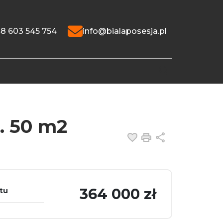
8 603 545 754
info@bialaposesja.pl
k. 50 m2
Dodaj do ulubiony
Drukuj
Udostępnij
364 000 zł
tu