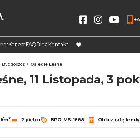
+4
Social link
Social link
Social link
nas
Kariera
FAQ
Blog
Kontakt
favorite
Bydgoszcz
Osiedle Leśne
śne, 11 Listopada, 3 po
2
zł/m
2 piętro
BPO-MS-1688
Oblicz ratę kredy