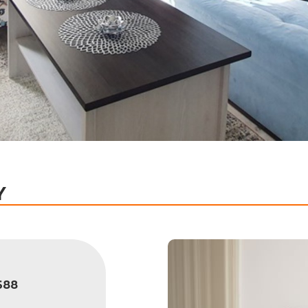
Y
688