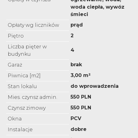
woda ciepła, wywóz
śmieci
prąd
Opłaty wg liczników
2
Piętro
Liczba pięter w
4
budynku
brak
Garaż
3,00 m²
Piwnica [m2]
do wprowadzenia
Stan lokalu
550 PLN
Mies. czynsz admin.
550 PLN
Czynsz zimowy
PCV
Okna
dobre
Instalacje