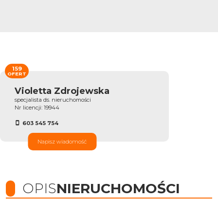
159
OFERT
Violetta Zdrojewska
specjalista ds. nieruchomości
Nr licencji: 19944
603 545 754
Napisz wiadomość
OPIS
NIERUCHOMOŚCI