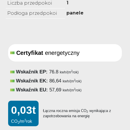
1
Liczba przedpokoi
panele
Podłoga przedpokoi
Certyfikat
energetyczny
Wskaźnik EP:
76.8
2
kwh/(m
rok)
Wskaźnik EK:
86,64
2
kwh/(m
rok)
Wskaźnik EU:
57,69
2
kwh/(m
rok)
0,03t
Łączna roczna emisja CO
wynikająca z
2
zapotrzebowania na energię
2
CO
/m
rok
2