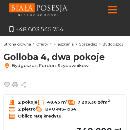
+48 603 545 754
Strona główna
Oferty
Mieszkania
Sprzedaż
Bydgoszcz
Golloba 4, dwa pokoje
Bydgoszcz, Fordon, Szybowników
Dodaj do ulubionych
Drukuj
Udostępnij
2
2 pokoje
48.45 m²
7 203,30 zł/m
2 piętro
BPO-MS-1934
Oblicz ratę kredytu