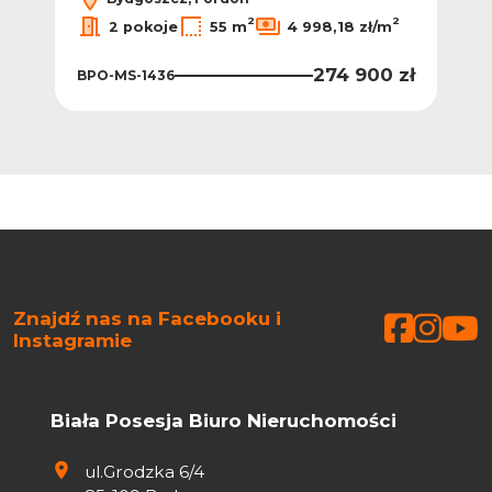
2
2
2
ł/m
2 pokoje
55 m
4 998,18 zł/m
0 zł
274 900 zł
BPO-MS-1436
BPO
Znajdź nas na Facebooku i
Faceb
Face
Fa
Instagramie
Biała Posesja Biuro Nieruchomości
ul.Grodzka 6/4