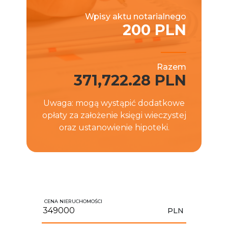
Wpisy aktu notarialnego
200 PLN
Razem
371,722.28 PLN
Uwaga: mogą wystąpić dodatkowe
opłaty za założenie księgi wieczystej
oraz ustanowienie hipoteki.
CENA NIERUCHOMOŚCI
PLN