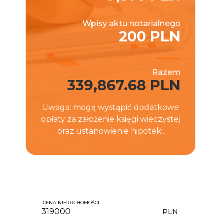
Wpisy aktu notarialnego
200 PLN
Razem
339,867.68 PLN
Uwaga: mogą wystąpić dodatkowe
opłaty za założenie księgi wieczystej
oraz ustanowienie hipoteki.
CENA NIERUCHOMOŚCI
PLN