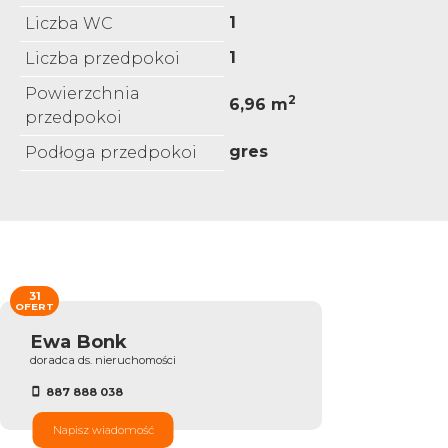
1
Liczba WC
1
Liczba przedpokoi
Powierzchnia
2
6,96 m
przedpokoi
gres
Podłoga przedpokoi
31
OFERT
Ewa Bonk
doradca ds. nieruchomości
887 888 038
Napisz wiadomość