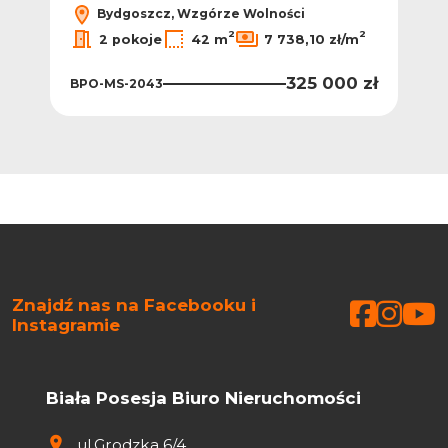
Bydgoszcz, Wzgórze Wolności
2
2
2 pokoje
42 m
7 738,10 zł/m
325 000 zł
BPO-MS-2043
Znajdź nas na Facebooku i
Faceb
Face
Fa
Instagramie
Biała Posesja Biuro Nieruchomości
ul.Grodzka 6/4