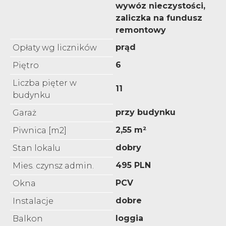
wywóz nieczystości,
zaliczka na fundusz
remontowy
prąd
Opłaty wg liczników
6
Piętro
Liczba pięter w
11
budynku
przy budynku
Garaż
2,55 m²
Piwnica [m2]
dobry
Stan lokalu
495 PLN
Mies. czynsz admin.
PCV
Okna
dobre
Instalacje
loggia
Balkon