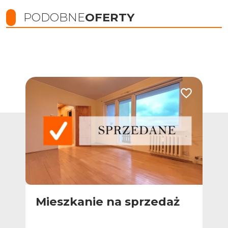
PODOBNE
OFERTY
Dodaj do ulub
Mieszkanie na sprzedaż