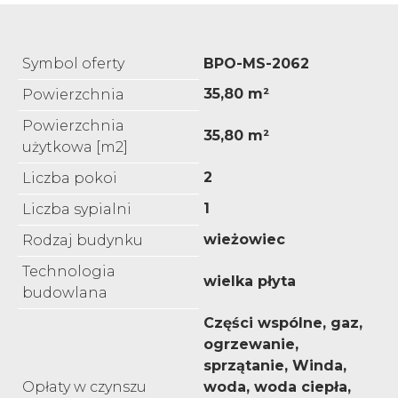
Symbol oferty
BPO-MS-2062
35,80 m²
Powierzchnia
Powierzchnia
35,80 m²
użytkowa [m2]
2
Liczba pokoi
1
Liczba sypialni
wieżowiec
Rodzaj budynku
Technologia
wielka płyta
budowlana
Części wspólne, gaz,
ogrzewanie,
sprzątanie, Winda,
Opłaty w czynszu
woda, woda ciepła,