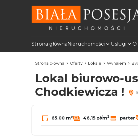
Strona główna
Nieruchomości
Usługi
O 
Strona główna
Oferty
Lokale
Wynajem
By
Lokal biurowo-u
Chodkiewicza !
B
2
65.00 m²
46,15 zł/m
parter