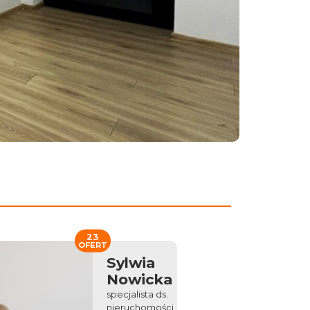
23
OFERT
Sylwia
Nowicka
specjalista ds.
nieruchomości