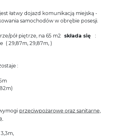
jest łatwy dojazd komunikacją miejską -
kowania samochodów w obrębie posesji.
rze/pół piętrze, na 65 m2
składa się
:
e ( 29,87m, 29,87m, )
ostaje :
35m
,82m)
e wymogi
przeciwpożarowe oraz sanitarne,
wą
3,3m,