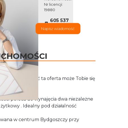
Nr licencji:
19880
605 537
001
Napisz wiadomość
UCHOMOŚCI
 swoją działalność ta oferta może Tobie się
mości poleca do wynajęcia dwa niezależne
żytkowy . Idealny pod działalność
owana w centrum Bydgoszczy przy