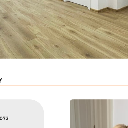
Y
072