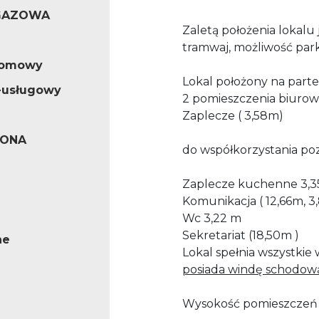
GAZOWA
Zaletą położenia lokalu 
tramwaj, możliwość par
iomowy
Lokal położony na parte
-usługowy
2 pomieszczenia biurow
Zaplecze ( 3,58m)
ONA
do współkorzystania poz
Zaplecze kuchenne 3,
Komunikacja ( 12,66m, 3
Wc 3,22 m
Sekretariat (18,50m )
ne
Lokal spełnia wszystki
posiada windę schodo
Wysokość pomieszczeń 