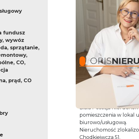
usługowy
a fundusz
y, wywóz
da, sprzątanie,
emontowy,
OPIS
NIER
pólne, CO,
cja
a, prąd, CO
Jeśli szukasz lokalu pod
spodobać !!
Biała Posesja Nierucho
bry
pomieszczenia w lokal u
biurowo/usługową.
Nieruchomość zlokaliz
e
Chodkieiwcza 51.