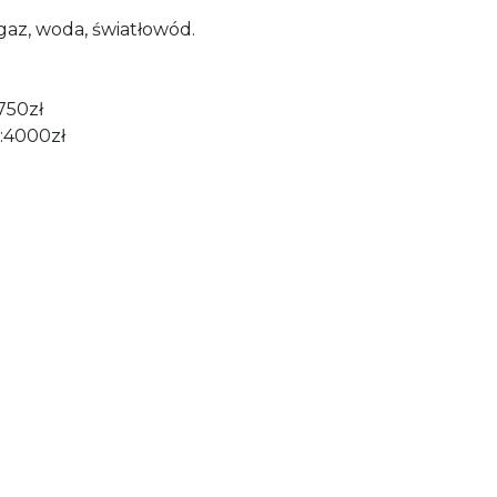
gaz, woda, światłowód.
 750zł
 :4000zł