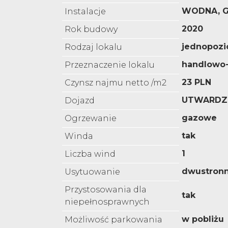
WODNA, 
Instalacje
2020
Rok budowy
jednopoz
Rodzaj lokalu
handlowo
Przeznaczenie lokalu
23 PLN
Czynsz najmu netto /m2
UTWARDZ
Dojazd
gazowe
Ogrzewanie
tak
Winda
1
Liczba wind
dwustron
Usytuowanie
Przystosowania dla
tak
niepełnosprawnych
w pobliżu
Możliwość parkowania