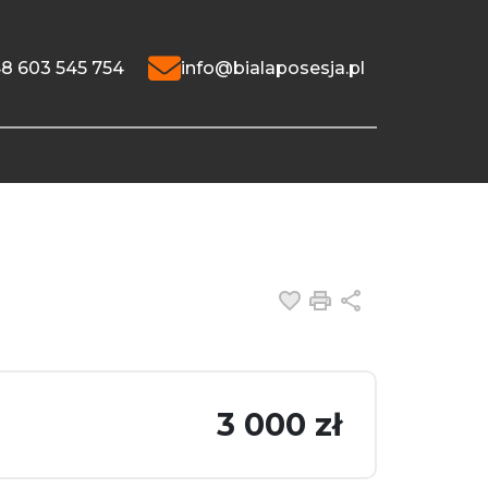
8 603 545 754
info@bialaposesja.pl
Dodaj do ulubiony
Drukuj
Udostępnij
3 000 zł