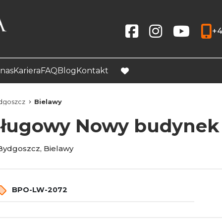
+4
Social link
Social link
Social link
nas
Kariera
FAQ
Blog
Kontakt
favorite
dgoszcz
Bielawy
sługowy Nowy budynek
ydgoszcz, Bielawy
BPO-LW-2072