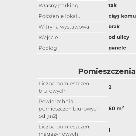
tak
Własny parking
ciąg komu
Położenie lokalu
brak
Witryna wystawowa
od ulicy
Wejście
panele
Podłogi
Pomieszczenia
Liczba pomieszczeń
2
biurowych
Powierzchnia
2
60 m
pomieszczeń biurowych
od [m2]
Liczba pomieszczeń
1
magazynowych