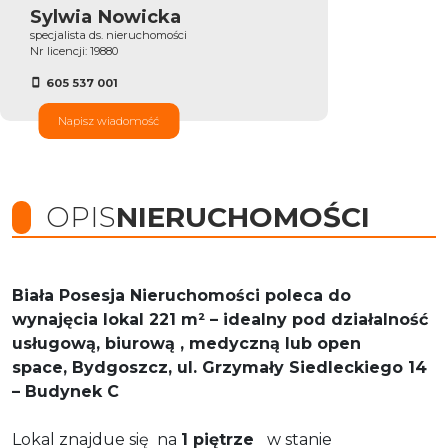
Sylwia Nowicka
specjalista ds. nieruchomości
Nr licencji: 19880
605 537 001
Napisz wiadomość
OPIS
NIERUCHOMOŚCI
Biała Posesja Nieruchomości poleca do
wynajęcia lokal 221 m² – idealny pod działalność
usługową, biurową , medyczną lub open
space,
Bydgoszcz, ul. Grzymały Siedleckiego 14
– Budynek C
Lokal znajdue się na
1 piętrze
w stanie