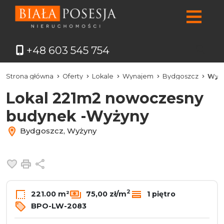
+48 603 545 754
Strona główna
Oferty
Lokale
Wynajem
Bydgoszcz
Wyż
Lokal 221m2 nowoczesny
budynek -Wyżyny
Bydgoszcz, Wyżyny
Dodaj do ulubionych
Drukuj
Udostępnij
2
221.00 m²
75,00 zł/m
1 piętro
BPO-LW-2083