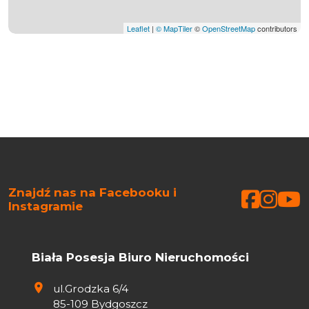
Leaflet
|
© MapTiler
©
OpenStreetMap
contributors
Znajdź nas na Facebooku i
Faceb
Face
Fa
Instagramie
Biała Posesja Biuro Nieruchomości
ul.Grodzka 6/4
85-109 Bydgoszcz