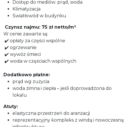
Dostęp do mediów: prąd, woda
Klimatyzacja
Światłowód w budynku
Czynsz najmu: 75 zł netto/m²
W cenie zawarte są:
✔️ opłaty za części wspólne
✔️ ogrzewanie
✔️ wywóz śmieci
✔️ woda w częściach wspólnych
Dodatkowo płatne:
prąd wg zużycia
woda zimna i ciepła – jeśli doprowadzona do
lokalu
Atuty:
elastyczna przestrzeń do aranżacji
reprezentacyjny kompleks z windą i nowoczesną
infrastrukturą