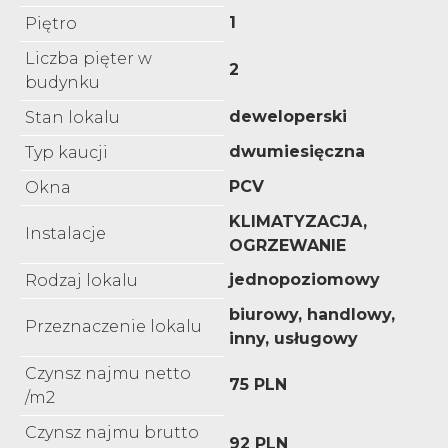
1
Piętro
Liczba pięter w
2
budynku
deweloperski
Stan lokalu
dwumiesięczna
Typ kaucji
PCV
Okna
KLIMATYZACJA,
Instalacje
OGRZEWANIE
jednopoziomowy
Rodzaj lokalu
biurowy, handlowy,
Przeznaczenie lokalu
inny, usługowy
Czynsz najmu netto
75 PLN
/m2
Czynsz najmu brutto
92 PLN