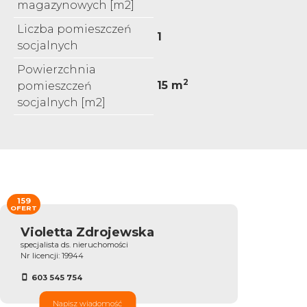
magazynowych [m2]
Liczba pomieszczeń
1
socjalnych
Powierzchnia
2
15 m
pomieszczeń
socjalnych [m2]
159
OFERT
Violetta Zdrojewska
specjalista ds. nieruchomości
Nr licencji: 19944
603 545 754
Napisz wiadomość