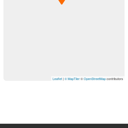
Leaflet
|
© MapTiler
©
OpenStreetMap
contributors