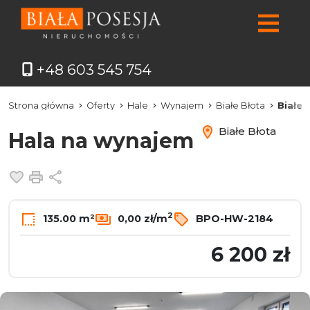
+48 603 545 754
Strona główna
Oferty
Hale
Wynajem
Białe Błota
Białe 
Białe Błota
Hala na wynajem
Dodaj do ulubionych
Drukuj
Udostępnij
2
135.00 m²
0,00 zł/m
BPO-HW-2184
6 200 zł