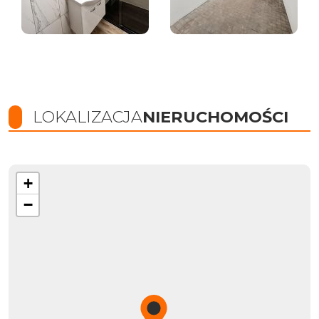
LOKALIZACJA
NIERUCHOMOŚCI
+
−