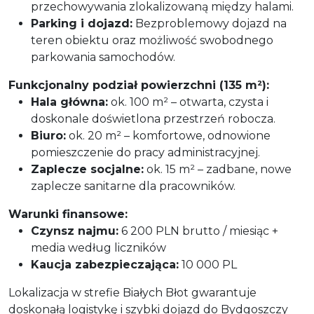
przechowywania zlokalizowaną między halami.
Parking i dojazd:
Bezproblemowy dojazd na
teren obiektu oraz możliwość swobodnego
parkowania samochodów.
Funkcjonalny podział powierzchni (135 m²):
Hala główna:
ok. 100 m² – otwarta, czysta i
doskonale doświetlona przestrzeń robocza.
Biuro:
ok. 20 m² – komfortowe, odnowione
pomieszczenie do pracy administracyjnej.
Zaplecze socjalne:
ok. 15 m² – zadbane, nowe
zaplecze sanitarne dla pracowników.
Warunki finansowe:
Czynsz najmu:
6 200 PLN brutto / miesiąc +
media według liczników
Kaucja zabezpieczająca:
10 000 PL
Lokalizacja w strefie Białych Błot gwarantuje
doskonałą logistykę i szybki dojazd do Bydgoszczy