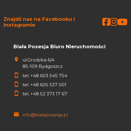
Znajdź nas na Facebooku i
Faceb
Face
Fa
Instagramie
Biała Posesja Biuro Nieruchomości
ul.Grodzka 6/4
85-109 Bydgoszcz
tel.
+48 603 545 754
tel.
+48 605 537 001
tel.
+48 52 373 17 67
info@bialaposesja.pl