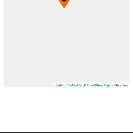
Leaflet
|
© MapTiler
©
OpenStreetMap
contributors