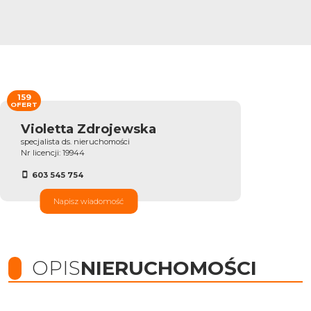
159
OFERT
Violetta Zdrojewska
specjalista ds. nieruchomości
Nr licencji: 19944
603 545 754
Napisz wiadomość
OPIS
NIERUCHOMOŚCI