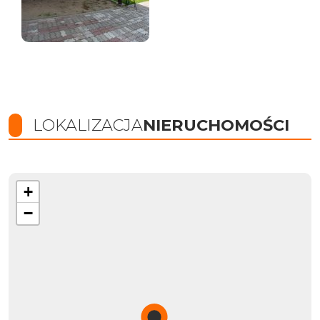
LOKALIZACJA
NIERUCHOMOŚCI
+
−