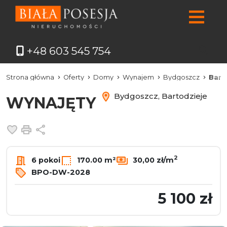
+48 603 545 754
Strona główna
Oferty
Domy
Wynajem
Bydgoszcz
Bart
Bydgoszcz, Bartodzieje
WYNAJĘTY
Dodaj do ulubionych
Drukuj
Udostępnij
2
6 pokoi
170.00 m²
30,00 zł/m
BPO-DW-2028
5 100 zł