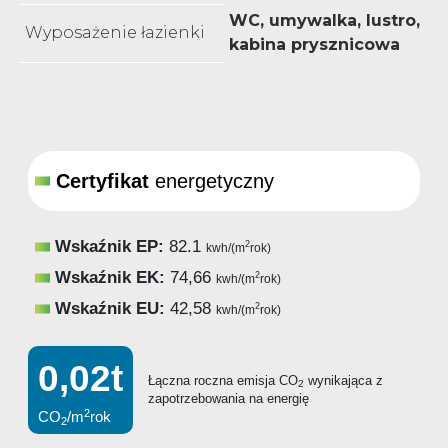
WC, umywalka, lustro,
Wyposażenie łazienki
kabina prysznicowa
Certyfikat
energetyczny
Wskaźnik EP:
82.1
2
kwh/(m
rok)
Wskaźnik EK:
74,66
2
kwh/(m
rok)
Wskaźnik EU:
42,58
2
kwh/(m
rok)
0,02t
Łączna roczna emisja CO
wynikająca z
2
zapotrzebowania na energię
2
CO
/m
rok
2