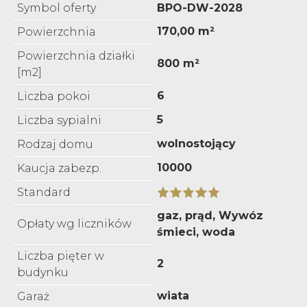
Symbol oferty
BPO-DW-2028
170,00 m²
Powierzchnia
Powierzchnia działki
800 m²
[m2]
6
Liczba pokoi
5
Liczba sypialni
wolnostojący
Rodzaj domu
10000
Kaucja zabezp.
Standard
gaz, prąd, Wywóz
Opłaty wg liczników
śmieci, woda
Liczba pięter w
2
budynku
wiata
Garaż