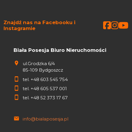
Znajdź nas na Facebooku i
Faceb
Face
Fa
Instagramie
Biała Posesja Biuro Nieruchomości
ul.Grodzka 6/4
85-109 Bydgoszcz
tel.
+48 603 545 754
tel.
+48 605 537 001
tel.
+48 52 373 17 67
info@bialaposesja.pl